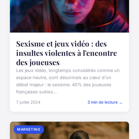
Sexisme et jeux vidéo : des
insultes violentes à l'encontre
des joueuses
Les jeux vidéo, longtemps considérés comme un
espace neutre, sont désormais au cœur d'un
débat majeur : le sexisme. 40% des joueuses
françaises subiss...
7 juillet 2024
3 min de lecture →
MARKETING