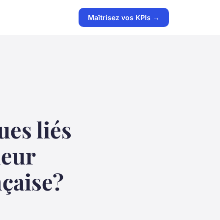
Maîtrisez vos KPIs →
ues liés
leur
çaise?