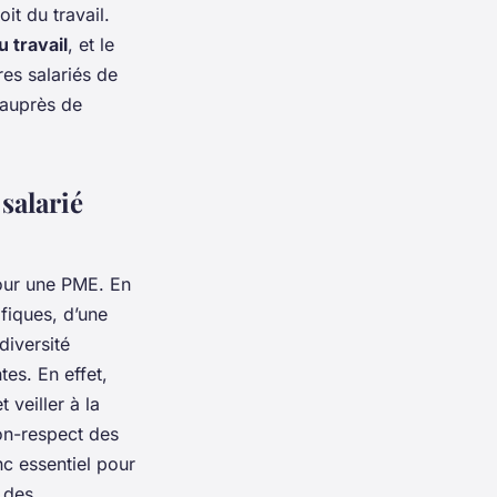
it du travail.
 travail
, et le
res salariés de
 auprès de
salarié
our une PME. En
fiques, d’une
diversité
tes. En effet,
veiller à la
non-respect des
nc essentiel pour
 des