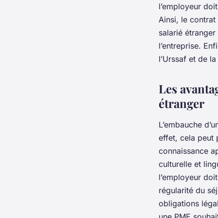
l’employeur doit
Ainsi, le contra
salarié étranger
l’entreprise. En
l’Urssaf et de l
Les avantag
étranger
L’embauche d’un
effet, cela peut
connaissance ap
culturelle et li
l’employeur doit
régularité du sé
obligations léga
une PME souhait