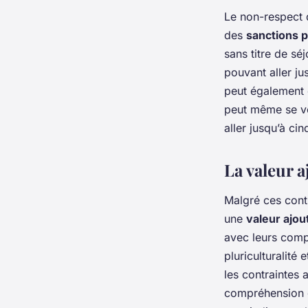
Le non-respect d
des
sanctions 
sans titre de sé
pouvant aller ju
peut également 
peut même se vo
aller jusqu’à ci
La valeur a
Malgré ces contr
une
valeur ajou
avec leurs comp
pluriculturalité 
les contraintes
compréhension d