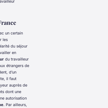
availleur
France
ec un certain
r les
larité du séjour
vailler en
our
du travailleur
 aux étrangers de
dent, d’un
e, il faut
oyeur auprès de
ts dont une
une autorisation
ne
. Par ailleurs,