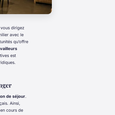
i vous dirigez
ilier avec le
tunités qu’offre
vailleurs
tives est
ridiques.
anger
ion de séjour
.
çais. Ainsi,
r en cours de