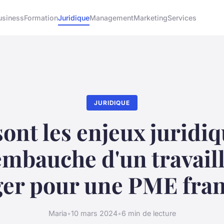
usiness
Formation
Juridique
Management
Marketing
Services
JURIDIQUE
ont les enjeux juridiq
'embauche d'un travail
ger pour une PME fran
Maria
•
10 mars 2024
•
6 min de lecture