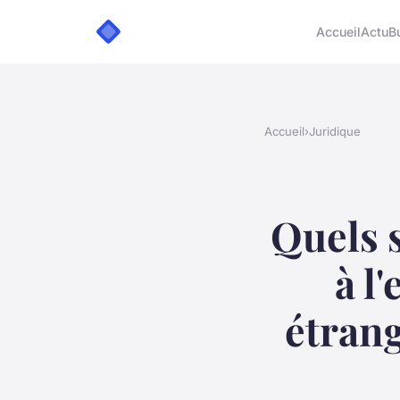
Accueil
Actu
B
Accueil
›
Juridique
Quels s
à l
étran