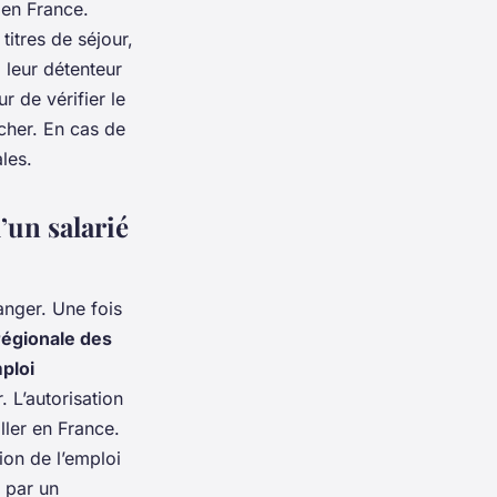
 en France.
 titres de séjour,
à leur détenteur
r de vérifier le
ucher. En cas de
les.
’un salarié
anger. Une fois
régionale des
ploi
. L’autorisation
ller en France.
tion de l’emploi
u par un