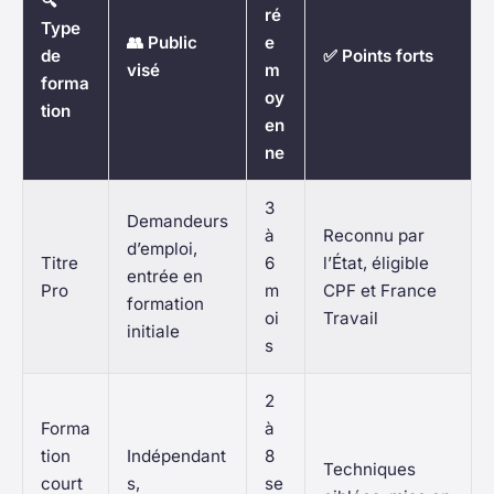
🔍
ré
Type
👥 Public
e
de
✅ Points forts
visé
m
forma
oy
tion
en
ne
3
Demandeurs
à
Reconnu par
d’emploi,
Titre
6
l’État, éligible
entrée en
Pro
m
CPF et France
formation
oi
Travail
initiale
s
2
Forma
à
tion
Indépendant
8
Techniques
court
s,
se