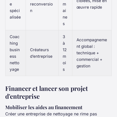
ciblées, mise en
e
reconversio
m
œuvre rapide
spéci
n
ai
alisée
ne
s
Coac
3
Accompagneme
hing
à
nt global :
busin
Créateurs
12
technique +
ess
d’entreprise
m
commercial +
netto
oi
gestion
yage
s
Financer et lancer son projet
d'entreprise
Mobiliser les aides au financement
Créer une entreprise de nettoyage ne rime pas